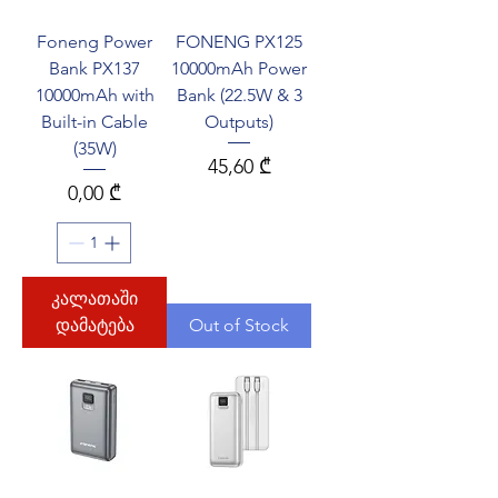
Foneng Power
FONENG PX125
Bank PX137
10000mAh Power
10000mAh with
Bank (22.5W & 3
Built-in Cable
Outputs)
(35W)
Price
45,60 ₾
Price
0,00 ₾
კალათაში
დამატება
Out of Stock