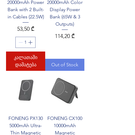
20000mAh Power
20000mAh Color
Bank with 2 Built-
Display Power
in Cables (22.5W)
Bank (65W & 3
Outputs)
Price
53,50 ₾
Price
114,20 ₾
კალათაში
დამატება
Out of Stock
FONENG PX130
FONENG CX100
5000mAh Ultra-
10000mAh
Thin Magnetic
Magnetic