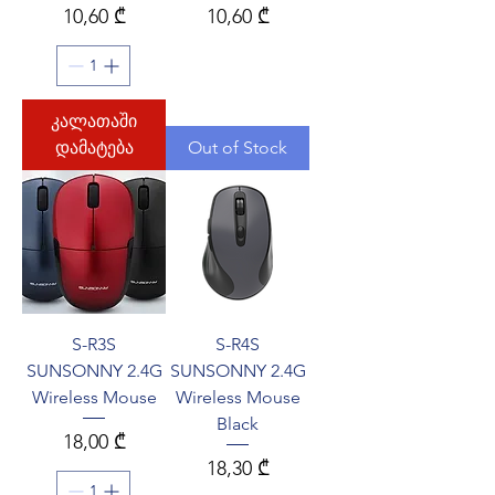
Price
Price
10,60 ₾
10,60 ₾
კალათაში
დამატება
Out of Stock
S-R3S
S-R4S
SUNSONNY 2.4G
SUNSONNY 2.4G
Wireless Mouse
Wireless Mouse
Black
Price
18,00 ₾
Price
18,30 ₾