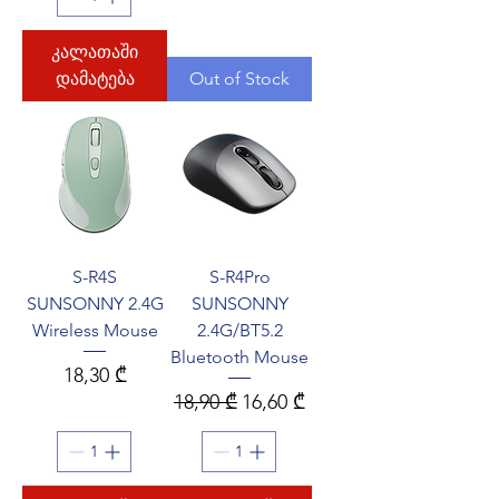
კალათაში
დამატება
Out of Stock
S-R4S
S-R4Pro
SUNSONNY 2.4G
SUNSONNY
Wireless Mouse
2.4G/BT5.2
Bluetooth Mouse
Price
18,30 ₾
Regular Price
Sale Price
18,90 ₾
16,60 ₾