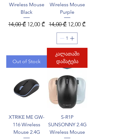
Wireless Mouse
Wireless Mouse
Black
Purple
Regular Price
Sale Price
Regular Price
Sale Price
14,00 ₾
12,00 ₾
14,00 ₾
12,00 ₾
კალათაში
Out of Stock
დამატება
XTRIKE ME GW-
S-R1P
116 Wireless
SUNSONNY 2.4G
Mouse 2.4G
Wireless Mouse