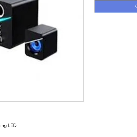
version:V 5.0
W+2W*2
ating LED