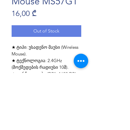
Mouse MS57GT
Price
16,00 ₾
Out of Stock
★ ტიპი: უსადენო მაუსი (Wireless
Mouse).
★ ტექნოლოგია: 2.4GHz
(მოქმედების რადიუსი 10მ).
★ გარჩევადობა (DPI): 1600 DPI.
★ ღილაკების რაოდენობა: 3.
★ რესურსი: 3,000,000 დაჭერა.
★ კვება: 1AA ელემენტი
(რეკომენდებულია
ტუტე/Alkaline).
★ მასალა: ABS+PC პლასტმასი.
★ ზომა: 9760*30 მმ.
★ წონა: 42 გრამი.