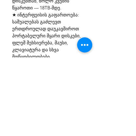
დისკებთან, ხოლო კვების
წყაროთი — 18TB-მდე.
★ ინტერფეისის გაფართოება:
საშუალებას გაძლევთ
ერთდროულად დაუკავშიროთ
პორტაბელური მყარი დისკები,
ფლეშ მეხსიერება, მაუსი,
კლავიატურა და სხვა
მოწყობილობები.
★ Plug and Play: არ საჭიროებს
დრაივერებს, მუშაობს
შეერთებისთანავე. აქვს 4
პორტის ერთდროული მუშაობის
მხარდაჭერა.
★ მაღალსიჩქარიანი გადაცემა:
USB 3.0 ტექნოლოგია
უზრუნველყოფს მონაცემთა
სწრაფ გადაცემას 300MB/S
სიჩქარით.
★ გარე კვება: გარე კვების