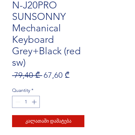
N-J20PRO
SUNSONNY
Mechanical
Keyboard
Grey+Black (red
sw)
Regular Price
Sale Price
 79,40 ₾ 
67,60 ₾
Quantity
*
კალათაში დამატება