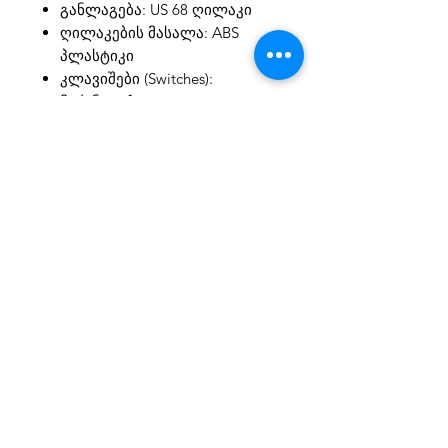
განლაგება: US 68 ღილაკი
ღილაკების მასალა: ABS
პლასტიკი
კლავიშები (Switches):
მექანიკური, Hot-swappable
(სწრაფი შეცვლის
მხარდაჭერით)
კორპუსი: ABS პლასტიკი
ზომა: 311×101×42 მმ
წონა: 613 გრამი
Full anti-ghosting: მხარდაჭერა
(ღილაკების ერთდროული
დაჭერა)
განათება (RGB): არ აქვს
კავშირი: 2.4Ghz უსადენო /
BT5.0
ელემენტი: 2 ცალი AAA
(alkaline) ელემენტი